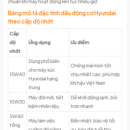
chuẩn khi máy hoạt động liên tục nhiều giờ.
Bảng mô tả đặc tính dầu động cơ Hyundai
theo cấp độ nhớt
Cấp
độ
Ứng dụng
Ưu điểm
nhớt
Dùng phổ biến
Chống mài mòn tốt,
cho máy xúc
15W40
chịu nhiệt cao, phù hợp
Hyundai hạng
khí hậu Việt Nam
trung
Máy đời mới, tiết
Dễ khởi động lạnh, bôi
10W30
kiệm nhiên liệu
trơn nhanh
5W40
Máy làm việc
Bền nhiệt, bảo vệ tối
tổng
cường độ nặng
ưu, kéo dài tuổi thọ