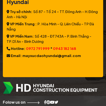
Hyundai
Trụ sở chính:
Số 87 - Tổ 24 – TT.Đông Anh - H.Đông
Anh - Hà Nội
VP Miền Trung :
P. Hòa Minh - Q.Liên Chiểu - TP Đà
Nẵng
VP Miền Nam:
Số 428 - ĐT743A - P.Bình Thắng -
TP.Dĩ An - Bình Dương
Hotline:
0972 791 999
*
0943 182 168
Email: mayxucdaohyundai@gmail.com
Folow us on