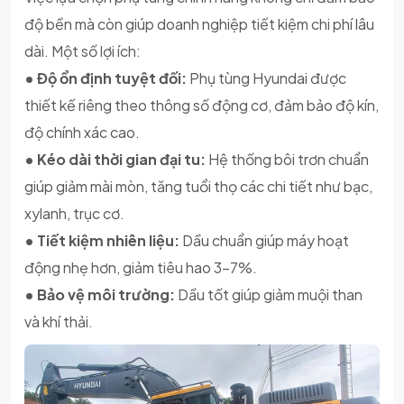
độ bền mà còn giúp doanh nghiệp tiết kiệm chi phí lâu
dài. Một số lợi ích:
• Độ ổn định tuyệt đối:
Phụ tùng Hyundai được
thiết kế riêng theo thông số động cơ, đảm bảo độ kín,
độ chính xác cao.
• Kéo dài thời gian đại tu:
Hệ thống bôi trơn chuẩn
giúp giảm mài mòn, tăng tuổi thọ các chi tiết như bạc,
xylanh, trục cơ.
• Tiết kiệm nhiên liệu:
Dầu chuẩn giúp máy hoạt
động nhẹ hơn, giảm tiêu hao 3–7%.
• Bảo vệ môi trường:
Dầu tốt giúp giảm muội than
và khí thải.