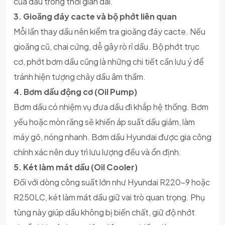
của dầu trong thời gian dài.
3. Gioăng đáy cacte và bộ phớt liên quan
Mỗi lần thay dầu nên kiểm tra gioăng đáy cacte. Nếu
gioăng cũ, chai cứng, dễ gây rò rỉ dầu. Bộ phớt trục
cơ, phớt bơm dầu cũng là những chi tiết cần lưu ý để
tránh hiện tượng chảy dầu âm thầm.
4. Bơm dầu động cơ (Oil Pump)
Bơm dầu có nhiệm vụ đưa dầu đi khắp hệ thống. Bơm
yếu hoặc mòn răng sẽ khiến áp suất dầu giảm, làm
máy gõ, nóng nhanh. Bơm dầu Hyundai được gia công
chính xác nên duy trì lưu lượng đều và ổn định.
5. Két làm mát dầu (Oil Cooler)
Đối với dòng công suất lớn như Hyundai R220-9 hoặc
R250LC, két làm mát dầu giữ vai trò quan trọng. Phụ
tùng này giúp dầu không bị biến chất, giữ độ nhớt