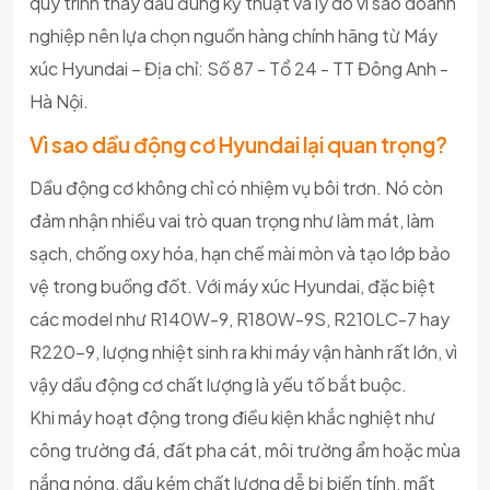
quy trình thay dầu đúng kỹ thuật và lý do vì sao doanh
nghiệp nên lựa chọn nguồn hàng chính hãng từ Máy
xúc Hyundai – Địa chỉ: Số 87 - Tổ 24 - TT Đông Anh -
Hà Nội.
Vì sao dầu động cơ Hyundai lại quan trọng?
Dầu động cơ không chỉ có nhiệm vụ bôi trơn. Nó còn
đảm nhận nhiều vai trò quan trọng như làm mát, làm
sạch, chống oxy hóa, hạn chế mài mòn và tạo lớp bảo
vệ trong buồng đốt. Với máy xúc Hyundai, đặc biệt
các model như R140W-9, R180W-9S, R210LC-7 hay
R220-9, lượng nhiệt sinh ra khi máy vận hành rất lớn, vì
vậy dầu động cơ chất lượng là yếu tố bắt buộc.
Khi máy hoạt động trong điều kiện khắc nghiệt như
công trường đá, đất pha cát, môi trường ẩm hoặc mùa
nắng nóng, dầu kém chất lượng dễ bị biến tính, mất