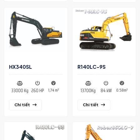
HX340SL
R140LC-9S
1,74 m³
0.58m³
33000 Kg
260 HP
13700Kg
84 kW
Chi tiết
Chi tiết