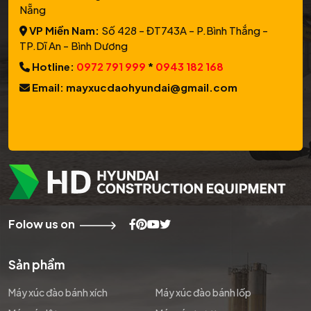
Nẵng
VP Miền Nam:
Số 428 - ĐT743A - P.Bình Thắng -
TP.Dĩ An - Bình Dương
Hotline:
0972 791 999
*
0943 182 168
Email: mayxucdaohyundai@gmail.com
Folow us on
Sản phẩm
Máy xúc đào bánh xích
Máy xúc đào bánh lốp