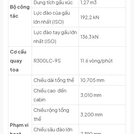
Dung tích gầu xúc
1,27 m3
Bộ công
Lực đào của gầu
tác
192,2 kN
lớn nhất (ISO)
Lực đào tay gầu lớn
136,3 kN
nhất (ISO)
Cơ cấu
quay
R300LC-9S
11.6 vòng/phút
toa
Chiều dài tổng thể
10,705 mm
Chiều cao đến
3,010 mm
cabin
Chiều rộng tổng
3,200 mm
thể
Phạm vi
Chiều sâu đào lớn
hoạt
7,390 mm