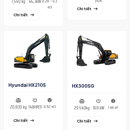
(104
0,28 – 0,3
7,540 kg
46,3kW
kW)
m3
Chi tiết
Chi tiết
Hyundai HX210S
HX300SG
0,92 m3
20,830 kg
148HP(110kW)
1.46 m³
29.540kg
169 kW
Chi tiết
Chi tiết