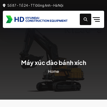
Số 87 - Tổ 24 - TT Đông Anh - Hà Nội
Máy xúc đào bánh xích
Home