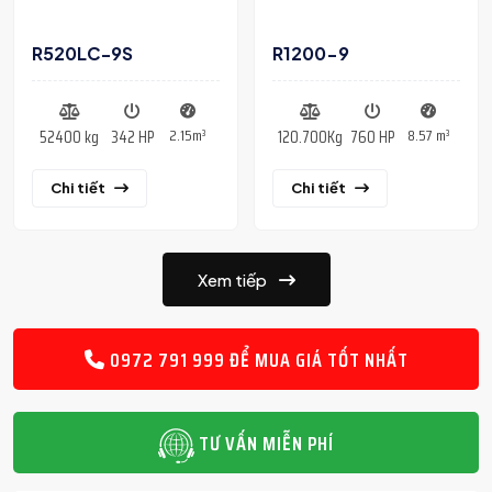
R1200-9
R520LC-9S
8.57 m³
2.15m³
120.700Kg
760 HP
52400 kg
342 HP
Chi tiết
Chi tiết
Xem tiếp
0972 791 999 ĐỂ MUA GIÁ TỐT NHẤT
TƯ VẤN MIỄN PHÍ