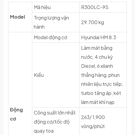
Mã hiệu
R300LC-9S
Model
Trọng lượng vận
29.700 kg
hành
Model động cơ
Hyundai HM 8.3
Làm mát bằng
nước, 4 chu kỳ
Diezel, 6 xilanh
Kiểu
thẳng hàng, phun
nhiên liệu trực tiếp,
turbo tăng áp, két
làm mát khí nạp
Động
Công suất lớn nhất
263/ 1,900
cơ
động cơ/tốc độ
vòng/phút
quay toa