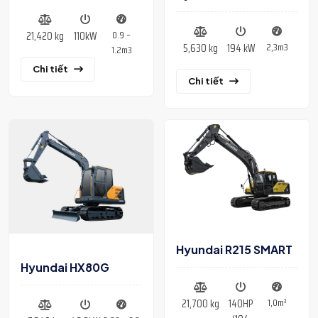
0.9 –
21,420 kg
110kW
2,3m3
5,630 kg
194 kW
1.2m3
Chi tiết
Chi tiết
Hyundai R215 SMART
Hyundai HX80G
1,0m³
21,700 kg
140HP