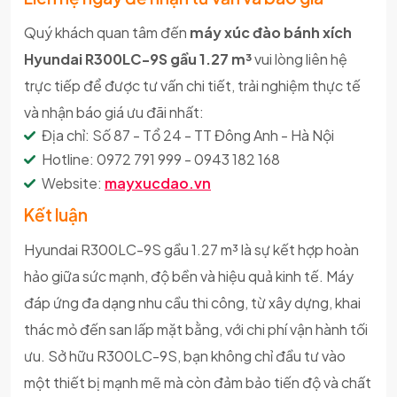
Quý khách quan tâm đến
máy xúc đào bánh xích
Hyundai R300LC-9S gầu 1.27 m³
vui lòng liên hệ
trực tiếp để được tư vấn chi tiết, trải nghiệm thực tế
và nhận báo giá ưu đãi nhất:
Địa chỉ: Số 87 - Tổ 24 - TT Đông Anh - Hà Nội
Hotline: 0972 791 999 - 0943 182 168
Website:
mayxucdao.vn
Kết luận
Hyundai R300LC-9S gầu 1.27 m³ là sự kết hợp hoàn
hảo giữa sức mạnh, độ bền và hiệu quả kinh tế. Máy
đáp ứng đa dạng nhu cầu thi công, từ xây dựng, khai
thác mỏ đến san lấp mặt bằng, với chi phí vận hành tối
ưu. Sở hữu R300LC-9S, bạn không chỉ đầu tư vào
một thiết bị mạnh mẽ mà còn đảm bảo tiến độ và chất