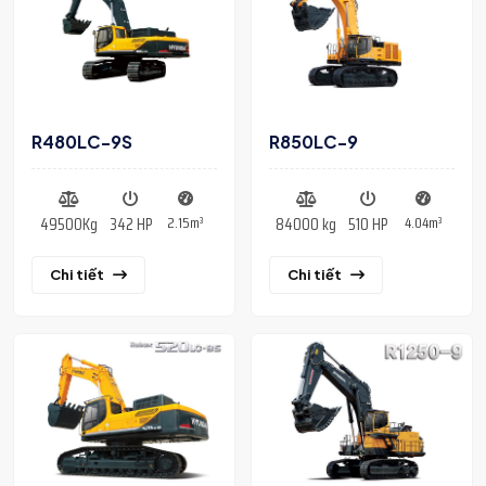
R480LC-9S
R850LC-9
2.15m³
4.04m³
49500Kg
342 HP
84000 kg
510 HP
Chi tiết
Chi tiết