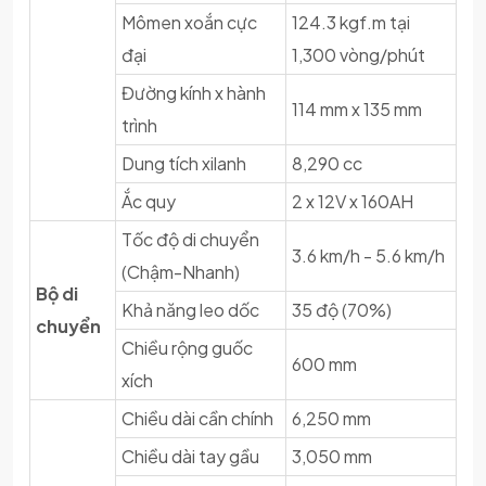
Mômen xoắn cực
124.3 kgf.m tại
đại
1,300 vòng/phút
Đường kính x hành
114 mm x 135 mm
trình
Dung tích xilanh
8,290 cc
Ắc quy
2 x 12V x 160AH
Tốc độ di chuyển
3.6 km/h - 5.6 km/h
(Chậm-Nhanh)
Bộ di
Khả năng leo dốc
35 độ (70%)
chuyển
Chiều rộng guốc
600 mm
xích
Chiều dài cần chính
6,250 mm
Chiều dài tay gầu
3,050 mm