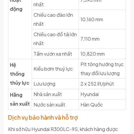
nhất
động
Chiều cao đào lớn
10,160 mm
nhất
Chiều cao đổ tải lớn
7,110 mm
nhất
Tầm vươn xa nhất
10,820 mm
Pít tông hướng trục
Hệ
Kiểu bơm thuỷ lực
thay đổi lưu lượng
thống
thủy lực
Lưu lượng
2 x 252 lít/phút
Nhà sản xuất
Hyundai
Hãng
sản xuất
Nước sản xuất
Hàn Quốc
Dịch vụ bảo hành và hỗ trợ
Khi sở hữu Hyundai R300LC-9S, khách hàng được