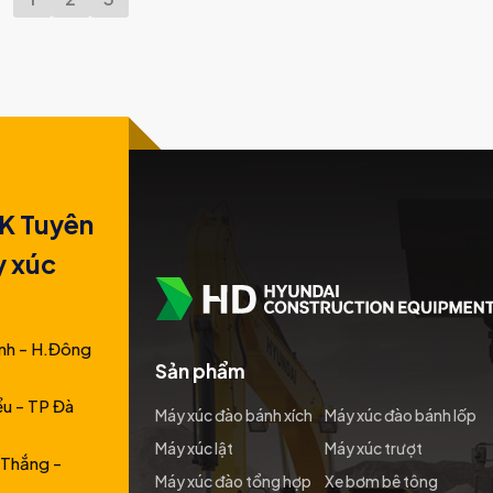
K Tuyên
y xúc
nh - H.Đông
Sản phẩm
ểu - TP Đà
Máy xúc đào bánh xích
Máy xúc đào bánh lốp
Máy xúc lật
Máy xúc trượt
 Thắng -
Máy xúc đào tổng hợp
Xe bơm bê tông