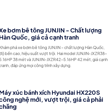
Xe bơm bê tông JUNJIN - Chất lượng
Hàn Quốc, giá cả cạnh tranh
Khám phá xe bơm bê tông JUNJIN – chất lượng Hàn Quốc,
độ bền cao, hiệu suất vượt trội. Hai model JUNJIN-JXZR38-
5.16HP 38 mét và JUNJIN-JXZR42-5.16HP 42 mét, giá cạnh
tranh, đáp ứng mọi công trình xây dựng.
Máy xúc bánh xích Hyundai HX220S
công nghệ mới, vượt trội, giá cả phải
chăng