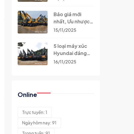
trình xây dựng
Báo giá mới
nhất, Ưu nhược
điểm & Lý do nên
15/11/2025
chọn
5 loại máy xúc
Hyundai đáng
mua nhất 2025
16/11/2025
Online
Trực tuyến: 1
Ngày hôm nay: 91
Trong tuần: 91