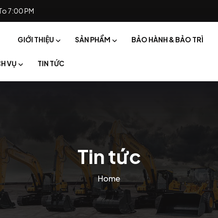
To 7:00 PM
GIỚI THIỆU
SẢN PHẨM
BẢO HÀNH & BẢO TRÌ
CH VỤ
TIN TỨC
Tin tức
Home