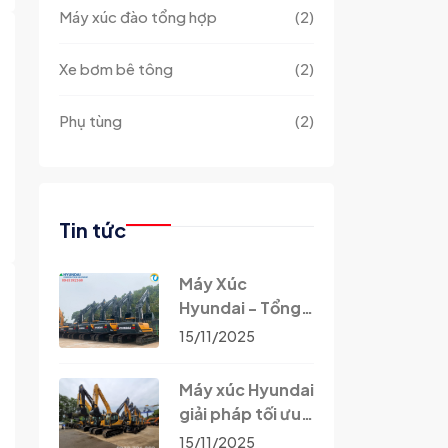
Máy xúc đào tổng hợp
(2)
Xe bơm bê tông
(2)
Phụ tùng
(2)
Tin tức
Máy Xúc
Hyundai - Tổng
đại lý phân phối
15/11/2025
chính thức tại
Việt Nam
Máy xúc Hyundai
giải pháp tối ưu
cho những công
15/11/2025