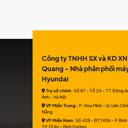
Công ty TNHH SX và KD XN
Quang – Nhà phân phối má
Hyundai
Trụ sở chính:
Số 87 - Tổ 24 – TT.Đông A
Anh - Hà Nội
VP Miền Trung :
P. Hòa Minh - Q.Liên Chi
Nẵng
VP Miền Nam:
Số 428 - ĐT743A - P.Bình
TP.Dĩ An - Bình Dương