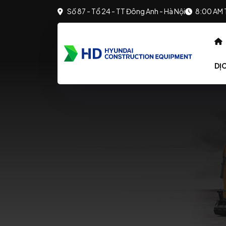
Số 87 - Tổ 24 - TT Đông Anh - Hà Nội
8:00 AM 
DỊ